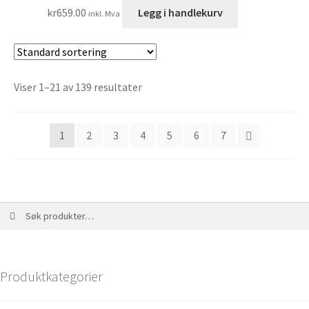
kr
659.00
Legg i handlekurv
inkl. Mva
Viser 1–21 av 139 resultater
1
2
3
4
5
6
7
Søk
Produktkategorier