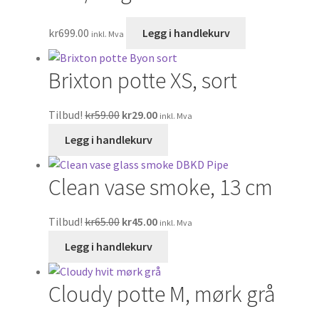
kr
699.00
Legg i handlekurv
inkl. Mva
Brixton potte XS, sort
Tilbud!
kr
59.00
kr
29.00
inkl. Mva
Legg i handlekurv
Clean vase smoke, 13 cm
Tilbud!
kr
65.00
kr
45.00
inkl. Mva
Legg i handlekurv
Cloudy potte M, mørk grå