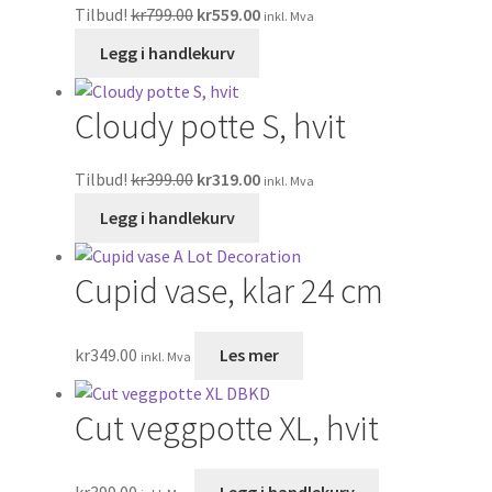
Tilbud!
kr
799.00
kr
559.00
inkl. Mva
Legg i handlekurv
Cloudy potte S, hvit
Tilbud!
kr
399.00
kr
319.00
inkl. Mva
Legg i handlekurv
Cupid vase, klar 24 cm
kr
349.00
Les mer
inkl. Mva
Cut veggpotte XL, hvit