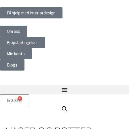
Få hjelp med interiørdesign
Om oss
Kjøpsbetingelser
Min konto
Blogg
0
kr
0.00