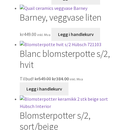
Barney, veggvase liten
kr
449.00
Legg i handlekurv
inkl. Mva
Blanc blomsterpotte s/2,
hvit
Tilbud!
kr
549.00
kr
384.00
inkl. Mva
Legg i handlekurv
Blomsterpotter s/2,
sort/beige