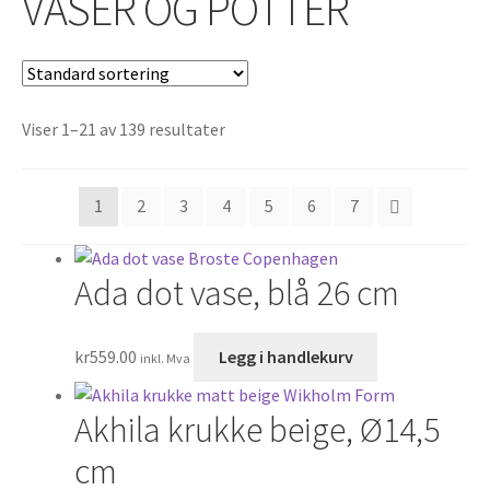
VASER OG POTTER
Viser 1–21 av 139 resultater
1
2
3
4
5
6
7
Ada dot vase, blå 26 cm
kr
559.00
Legg i handlekurv
inkl. Mva
Akhila krukke beige, Ø14,5
cm